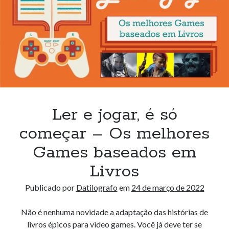
tem
em
comum
com…
o
RAMBO?
Ler e jogar, é só
começar – Os melhores
Games baseados em
Livros
Publicado por
Datilografo
em
24 de março de 2022
Não é nenhuma novidade a adaptação das histórias de
livros épicos para video games. Você já deve ter se