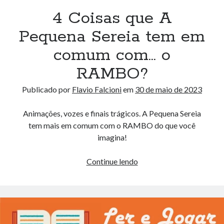
4 Coisas que A
Pequena Sereia tem em
comum com… o
RAMBO?
Publicado por
Flavio Falcioni
em
30 de maio de 2023
Animações, vozes e finais trágicos. A Pequena Sereia
tem mais em comum com o RAMBO do que você
imagina!
4
Continue lendo
Coisas
que
A
Pequena
Sereia