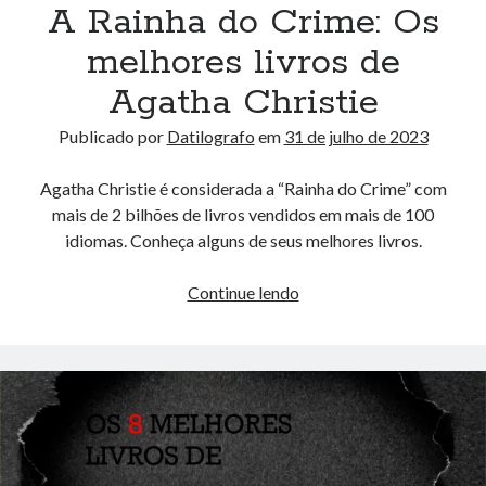
A Rainha do Crime: Os
melhores livros de
Agatha Christie
Publicado por
Datilografo
em
31 de julho de 2023
Agatha Christie é considerada a “Rainha do Crime” com
mais de 2 bilhões de livros vendidos em mais de 100
idiomas. Conheça alguns de seus melhores livros.
A
Continue lendo
Rainha
do
Crime:
Os
melhores
livros
de