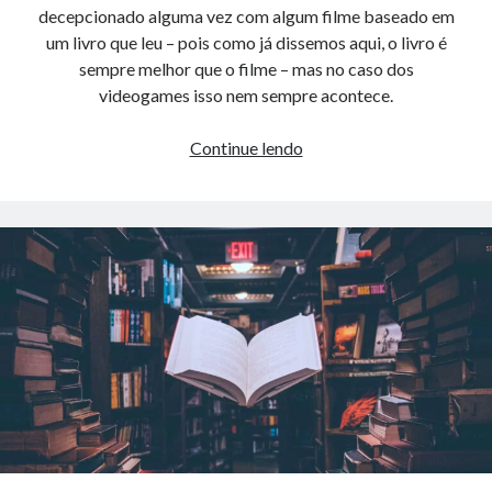
decepcionado alguma vez com algum filme baseado em
um livro que leu – pois como já dissemos aqui, o livro é
sempre melhor que o filme – mas no caso dos
videogames isso nem sempre acontece.
Ler
Continue lendo
e
jogar,
é
só
começar
–
Os
melhores
Games
baseados
em
Livros