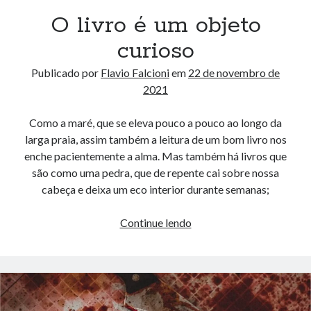
O livro é um objeto
curioso
Publicado por
Flavio Falcioni
em
22 de novembro de
2021
Como a maré, que se eleva pouco a pouco ao longo da
larga praia, assim também a leitura de um bom livro nos
enche pacientemente a alma. Mas também há livros que
são como uma pedra, que de repente cai sobre nossa
cabeça e deixa um eco interior durante semanas;
O
Continue lendo
livro
é
um
objeto
curioso