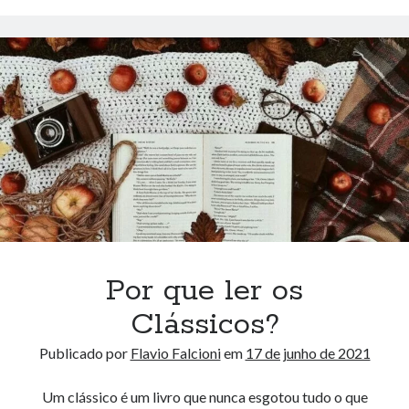
JAMES
BOND
–
Leia
o
primeiro
capítulo
agora!
Por que ler os
Clássicos?
Publicado por
Flavio Falcioni
em
17 de junho de 2021
Um clássico é um livro que nunca esgotou tudo o que