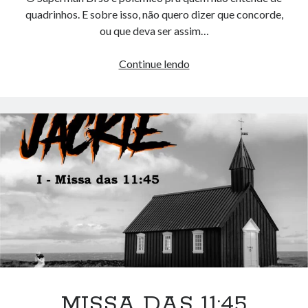
quadrinhos. E sobre isso, não quero dizer que concorde,
ou que deva ser assim…
Quadrinhos
Continue lendo
são
para
crianças?
MISSA DAS 11:45