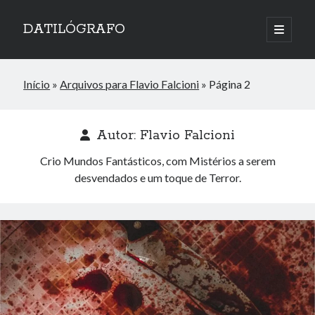
DATILÓGRAFO
abrir
o
menu
principa
Início
»
Arquivos para Flavio Falcioni
»
Página 2
Autor:
Flavio Falcioni
Crio Mundos Fantásticos, com Mistérios a serem
desvendados e um toque de Terror.