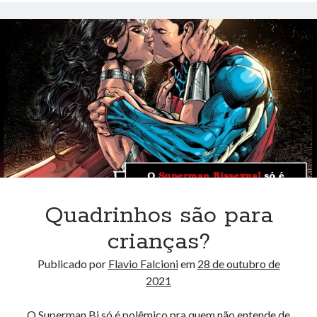
vs
Jackie
Tequila
Quadrinhos são para
crianças?
Publicado por
Flavio Falcioni
em
28 de outubro de
2021
O Superman Bi só é polêmico pra quem não entende de