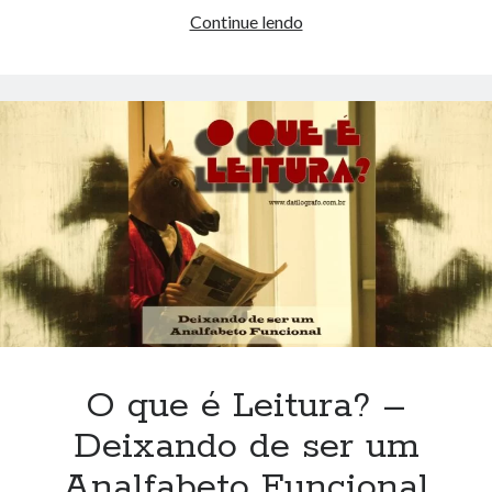
NOEL
Continue lendo
–
Poema
de
J.
R.
R.
Tolkien
em
versão
inédita
O que é Leitura? –
Deixando de ser um
Analfabeto Funcional