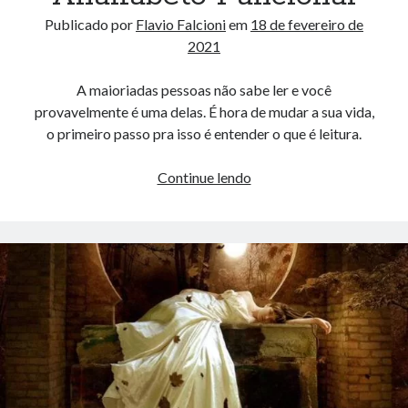
Publicado por
Flavio Falcioni
em
18 de fevereiro de
2021
A maioriadas pessoas não sabe ler e você
provavelmente é uma delas. É hora de mudar a sua vida,
o primeiro passo pra isso é entender o que é leitura.
O
Continue lendo
que
é
Leitura?
–
Deixando
de
ser
um
Analfabeto
Funcional