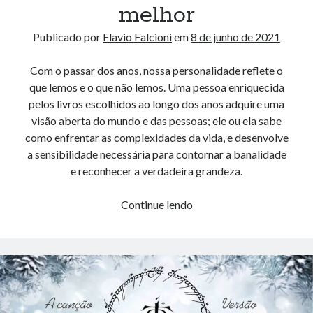
melhor
Publicado por
Flavio Falcioni
em
8 de junho de 2021
Com o passar dos anos, nossa personalidade reflete o
que lemos e o que não lemos. Uma pessoa enriquecida
pelos livros escolhidos ao longo dos anos adquire uma
visão aberta do mundo e das pessoas; ele ou ela sabe
como enfrentar as complexidades da vida, e desenvolve
a sensibilidade necessária para contornar a banalidade
e reconhecer a verdadeira grandeza.
Escolhendo
Continue lendo
o
que
há
de
melhor