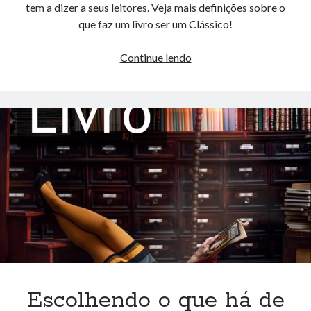
tem a dizer a seus leitores. Veja mais definições sobre o
que faz um livro ser um Clássico!
Por
Continue lendo
que
ler
os
Clássicos?
Escolhendo o que há de