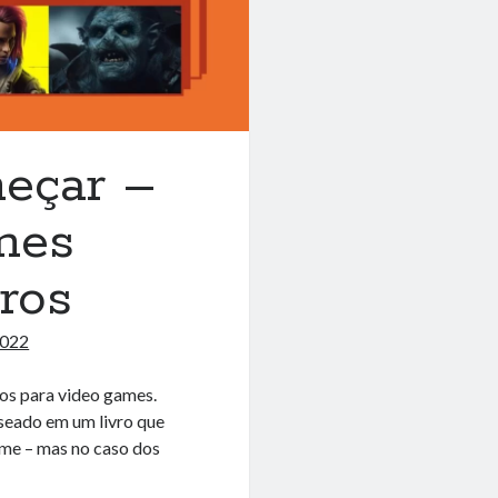
meçar –
mes
ros
2022
cos para video games.
seado em um livro que
ilme – mas no caso dos