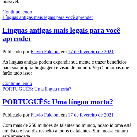
possível.
Melhores
Continue lendo
apps
Línguas antigas mais legais para você aprender
para
aprender
Línguas antigas mais legais para você
um
aprender
novo
idioma
GRÁTIS
Publicado por
Flavio Falcioni
em
17 de fevereiro de 2021
As línguas antigas podem expandir sua mente e trazer benefícios
para sua própria linguagem e visão de mundo. Veja 5 idiomas que
farão tudo isso:
Línguas
Continue lendo
antigas
PORTUGUÊS: Uma língua morta?
mais
legais
PORTUGUÊS: Uma língua morta?
para
você
Publicado por
Flavio Falcioni
em
17 de fevereiro de 2021
aprender
Com mais de 250 milhões de falantes no mundo, nosso idioma está
em risco e isso diz respeito a todos os falantes. Sim, nossa cultura
está ameaçada.