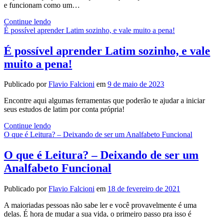
e funcionam como um…
Melhores
Continue lendo
e-
É possível aprender Latim sozinho, e vale muito a pena!
readers
do
É possível aprender Latim sozinho, e vale
mercado:
muito a pena!
A
evolução
até
Publicado por
Flavio Falcioni
em
9 de maio de 2023
o
Kindle
Encontre aqui algumas ferramentas que poderão te ajudar a iniciar
seus estudos de latim por conta própria!
É
Continue lendo
possível
O que é Leitura? – Deixando de ser um Analfabeto Funcional
aprender
Latim
O que é Leitura? – Deixando de ser um
sozinho,
Analfabeto Funcional
e
vale
muito
Publicado por
Flavio Falcioni
em
18 de fevereiro de 2021
a
pena!
A maioriadas pessoas não sabe ler e você provavelmente é uma
delas. É hora de mudar a sua vida, o primeiro passo pra isso é