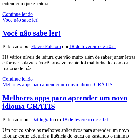
entender o que é leitura.
O
Continue lendo
que
Você não sabe ler!
é
Leitura?
Você não sabe ler!
–
Deixando
Publicado por
Flavio Falcioni
em
18 de fevereiro de 2021
de
ser
Há vários níveis de leitura que vão muito além de saber juntar letras
um
e formar palavras. Você provavelmente foi mal treinado, como a
Analfabeto
maioria de nós.
Funcional
Você
Continue lendo
não
Melhores apps para aprender um novo idioma GRÁTIS
sabe
ler!
Melhores apps para aprender um novo
idioma GRÁTIS
Publicado por
Datilografo
em
18 de fevereiro de 2021
Um pouco sobre os melhores aplicativos para aprender um novo
idioma: como adquirir a fluência de graça ou gastando o mínimo