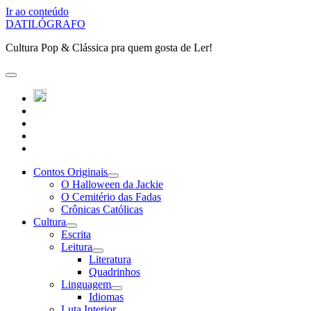
Ir ao conteúdo
DATILÓGRAFO
Cultura Pop & Clássica pra quem gosta de Ler!
abrir
o
twitter
menu
instagram
principal
linkedin
youtube
patreon
Contos Originais
abrir
O Halloween da Jackie
submenu
O Cemitério das Fadas
Crônicas Católicas
Cultura
abrir
Escrita
submenu
Leitura
abrir
Literatura
submenu
Quadrinhos
Linguagem
abrir
Idiomas
submenu
Luta Interior