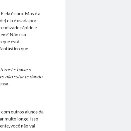
. E ela é cara. Mas é a
de) ela é usada por
prendizado rápido e
agem? Não usa
a que está
fantástico que
ernet e baixe o
ero não estar te dando
ensa.
 com outros alunos da
ar muito longe. Isso
nte, você não vai