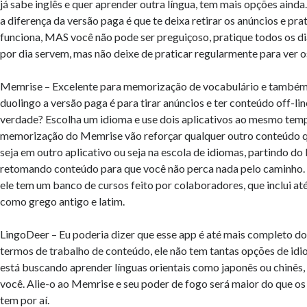
já sabe inglês e quer aprender outra língua, tem mais opções ainda.
a diferença da versão paga é que te deixa retirar os anúncios e prati
funciona, MAS você não pode ser preguiçoso, pratique todos os di
por dia servem, mas não deixe de praticar regularmente para ver o
Memrise – Excelente para memorização de vocabulário e também
duolingo a versão paga é para tirar anúncios e ter conteúdo off-li
verdade? Escolha um idioma e use dois aplicativos ao mesmo temp
memorização do Memrise vão reforçar qualquer outro conteúdo q
seja em outro aplicativo ou seja na escola de idiomas, partindo do
retomando conteúdo para que você não perca nada pelo caminho. 
ele tem um banco de cursos feito por colaboradores, que inclui até
como grego antigo e latim.
LingoDeer – Eu poderia dizer que esse app é até mais completo d
termos de trabalho de conteúdo, ele não tem tantas opções de idi
está buscando aprender línguas orientais como japonês ou chinês, 
você. Alie-o ao Memrise e seu poder de fogo será maior do que os
tem por aí.