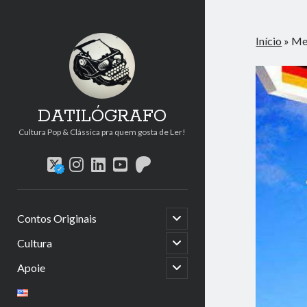
Início
»
Me
DATILÓGRAFO
Cultura Pop & Clássica pra quem gosta de Ler!
twitter
instagram
linkedin
youtube
patreon
abrir
Contos Originais
submenu
abrir
Cultura
submenu
abrir
Apoie
submenu