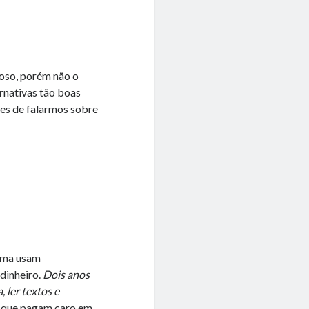
moso, porém não o
ernativas tão boas
tes de falarmos sobre
ioma usam
 dinheiro.
Dois anos
 ler textos e
 que pagam caro em