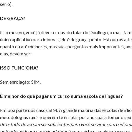
sério).
DE GRAÇA?
Isso mesmo, você já deve ter ouvido falar do Duolingo, o mais fa
único aplicativo para idiomas, ele é de graça, ponto. Há outras alt
quanto ou até melhores, mas suas perguntas mais importantes, an
elas, devem ser:
ISSO FUNCIONA?
Sem enrolação: SIM.
É melhor do que pagar um curso numa escola de línguas?
Em boa parte dos casos SIM. A grande maioria das escolas de id
metodologias ruins e querem te enrolar por anos para tomar o seu
de estudo deveriam ser suficientes para você se virar com o idioma,
entender vídeos sem legenda.
Você com certeza conhece pessoas