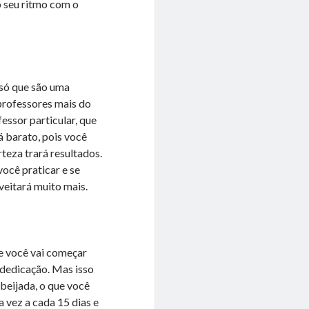
o seu ritmo com o
só que são uma
 professores mais do
essor particular, que
á barato, pois você
teza trará resultados.
ocê praticar e se
veitará muito mais.
ue você vai começar
 dedicação. Mas isso
beijada, o que você
a vez a cada 15 dias e