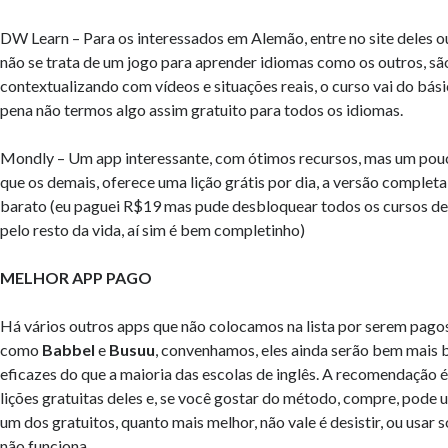
DW Learn – Para os interessados em Alemão, entre no site deles ou
não se trata de um jogo para aprender idiomas como os outros, sã
contextualizando com vídeos e situações reais, o curso vai do bás
pena não termos algo assim gratuito para todos os idiomas.
Mondly – Um app interessante, com ótimos recursos, mas um po
que os demais, oferece uma lição grátis por dia, a versão complet
barato (eu paguei R$19 mas pude desbloquear todos os cursos de
pelo resto da vida, aí sim é bem completinho)
MELHOR APP PAGO
Há vários outros apps que não colocamos na lista por serem pago
como
Babbel
e
Busuu
, convenhamos, eles ainda serão bem mais 
eficazes do que a maioria das escolas de inglês. A recomendação é 
lições gratuitas deles e, se você gostar do método, compre, pode 
um dos gratuitos, quanto mais melhor, não vale é desistir, ou usar 
não funciona.