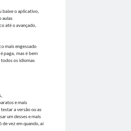
 baixe o aplicativo,
o aulas
ico até o avançado,
uco mais engessado
a é paga, mas é bem
 todos os idiomas
s,
baratos e mais
testar a versão ou as
usar um desses e mais
só de vez em quando, aí