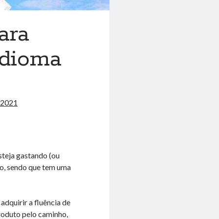
ara
idioma
e 2021
steja gastando (ou
vo, sendo que tem uma
adquirir a fluência de
roduto pelo caminho,