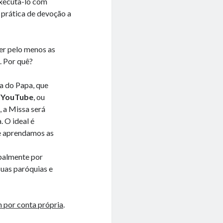
executa-lo com
 prática de devoção a
ber pelo menos as
. Por quê?
sa do Papa, que
o YouTube
, ou
, a Missa será
. O ideal é
e aprendamos as
ipalmente por
suas paróquias e
 por conta própria
.