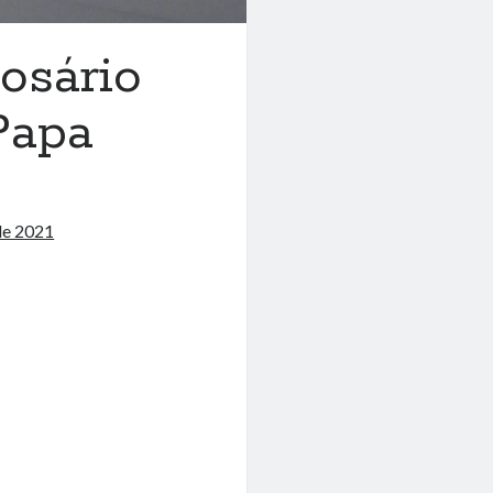
osário
Papa
de 2021