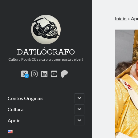
Início
»
Apr
DATILÓGRAFO
Cultura Pop & Clássica pra quem gosta de Ler!
twitter
instagram
linkedin
youtube
patreon
abrir
Contos Originais
submenu
abrir
Cultura
submenu
abrir
Apoie
submenu