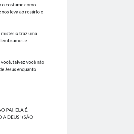
em o costume como
 nos leva ao rosário e
a mistério traz uma
 relembramos e
 você, talvez você não
 de Jesus enquanto
 PAI. ELA É,
 A DEUS” (SÃO